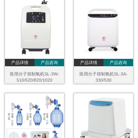
产品详情
产品咨询
产品详情
产品咨询
医用分子筛制氧机SL-3W-
医用分子筛制氧机SL-3A-
510/520/820/1020
330/530