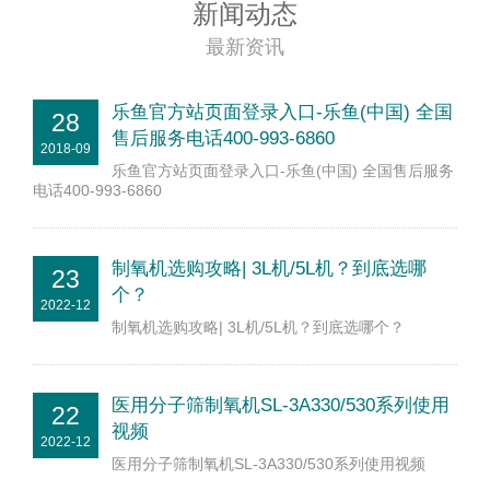
新闻动态
最新资讯
乐鱼官方站页面登录入口-乐鱼(中国) 全国
28
售后服务电话400-993-6860
2018-09
乐鱼官方站页面登录入口-乐鱼(中国) 全国售后服务
电话400-993-6860
制氧机选购攻略| 3L机/5L机？到底选哪
23
个？
2022-12
制氧机选购攻略| 3L机/5L机？到底选哪个？
医用分子筛制氧机SL-3A330/530系列使用
22
视频
2022-12
医用分子筛制氧机SL-3A330/530系列使用视频