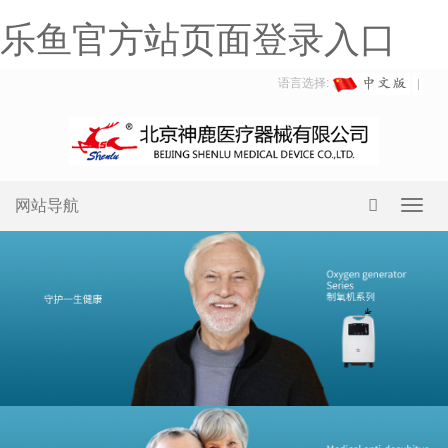
乐鱼官方站页面登录入口
语言选择:
网站导航
Toggl
navig