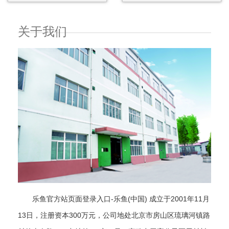
关于我们
乐鱼官方站页面登录入口-乐鱼(中国) 成立于2001年11月
13日，注册资本300万元，公司地处北京市房山区琉璃河镇路