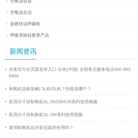
空氧混合器
空氧混合仪
急救转运呼吸机
呼吸管路硅胶类产品
新闻资讯
乐鱼官方站页面登录入口-乐鱼(中国) 全国售后服务电话400-993-
6860
制氧机选购攻略| 3L机/5L机？到底选哪个？
医用分子筛制氧机SL-3A330/530系列使用视频
医用分子筛制氧机SL-3W系列使用视频
家用制氧机应对新冠真的有用吗？