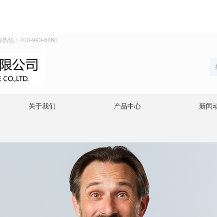
：400-993-6860
关于我们
产品中心
新闻