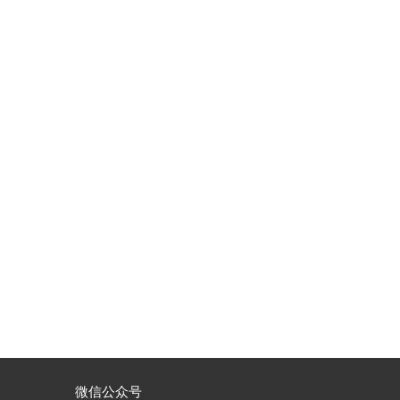
微信公众号