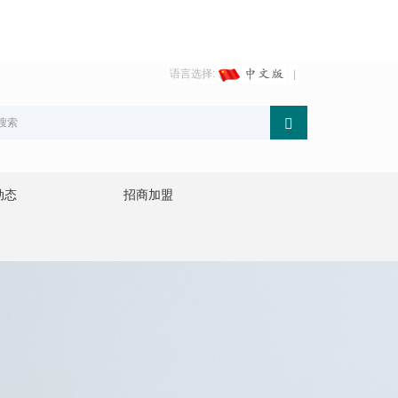
语言选择:
动态
招商加盟